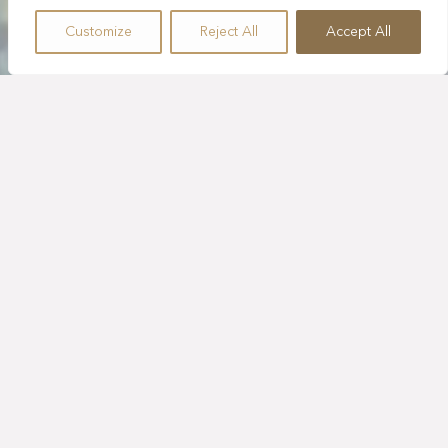
Customize
Reject All
Accept All
LOCALES
TARIFAS EXCLUSIVAS
PARA MEXICANOS
Descubre el paraíso con una oferta exclusiva para
residentes mexicanos.
Disfruta de hasta 30% de descuento, con desayuno
buffet diario incluido para los huéspedes registrados en
la habitación. Los niños menores de 5 años se hospedan